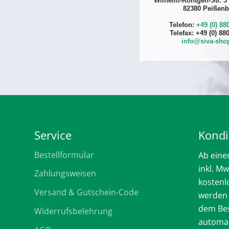
Wilhelm-Röntgen-Str. 3
82380 Peißenb
Telefon:
+49 (0) 88
Telefax: +49 (0) 88
info@siva-sho
Service
Kondi
Bestellformular
Ab eine
inkl. Mw
Zahlungsweisen
kostenl
Versand & Gutschein-Code
werden
dem Bes
Widerrufsbelehrung
automat