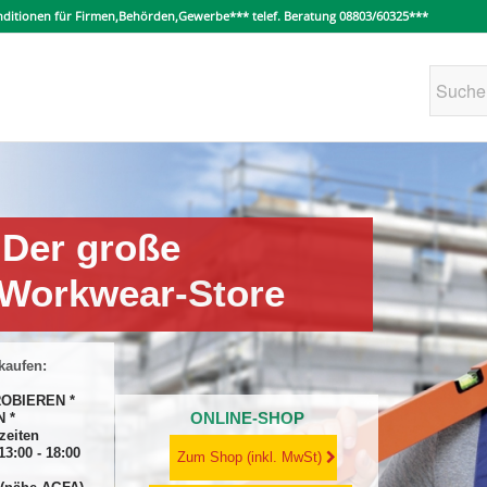
konditionen für Firmen,Behörden,Gewerbe*** telef. Beratung 08803/60325***
Der große
Workwear-Store
kaufen:
OBIEREN *
ONLINE-SHOP
 *
zeiten
13:00 - 18:00
Zum Shop (inkl. MwSt)