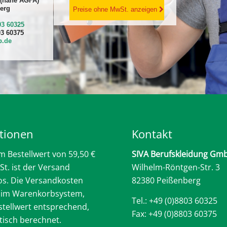
 (nähe AGFA)
erg
Preise ohne MwSt. anzeigen
03 60325
03 60375
p.de
tionen
Kontakt
m Bestellwert von 59,50 €
SIVA Berufskleidung Gm
St. ist der Versand
Wilhelm-Röntgen-Str. 3
os. Die Versandkosten
82380 Peißenberg
 im Warenkorbsystem,
Tel.: +49 (0)8803 60325
tellwert entsprechend,
Fax: +49 (0)8803 60375
isch berechnet.