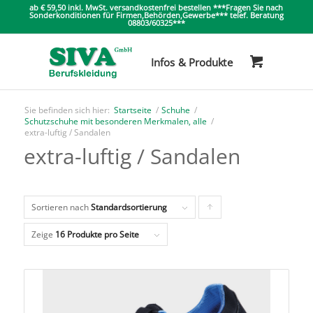
ab € 59,50 inkl. MwSt. versandkostenfrei bestellen ***Fragen Sie nach
Sonderkonditionen für Firmen,Behörden,Gewerbe*** telef. Beratung
08803/60325***
Sie befinden sich hier:
Startseite
/
Schuhe
/
Schutzschuhe mit besonderen Merkmalen, alle
/
extra-luftig / Sandalen
extra-luftig / Sandalen
Sortieren nach
Standardsortierung
Klicken
Sie
Zeige
16 Produkte pro Seite
um
die
Produkte