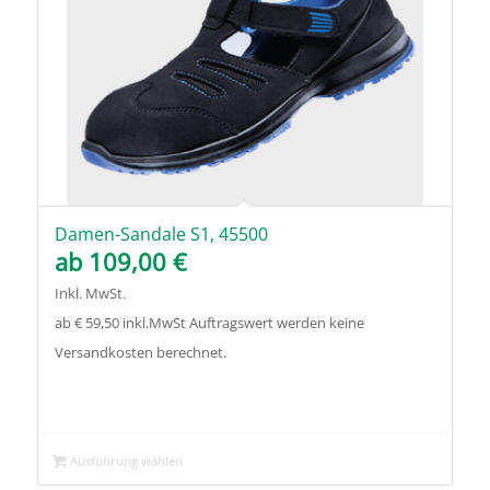
in
aufsteigender
Reihenfolge
zu
sortieren
Damen-Sandale S1, 45500
ab
109,00
€
Inkl. MwSt.
ab € 59,50 inkl.MwSt Auftragswert werden keine
Versandkosten berechnet.
Ausführung wählen