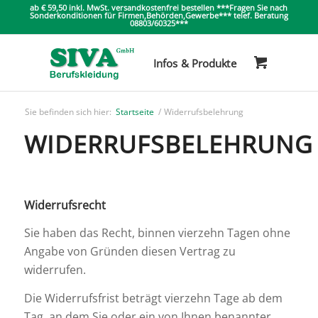
ab € 59,50 inkl. MwSt. versandkostenfrei bestellen ***Fragen Sie nach
Sonderkonditionen für Firmen,Behörden,Gewerbe*** telef. Beratung
08803/60325***
Sie befinden sich hier:
Startseite
/
Widerrufsbelehrung
WIDERRUFSBELEHRUNG
Widerrufsrecht
Sie haben das Recht, binnen vierzehn Tagen ohne
Angabe von Gründen diesen Vertrag zu
widerrufen.
Die Widerrufsfrist beträgt vierzehn Tage ab dem
Tag, an dem Sie oder ein von Ihnen benannter