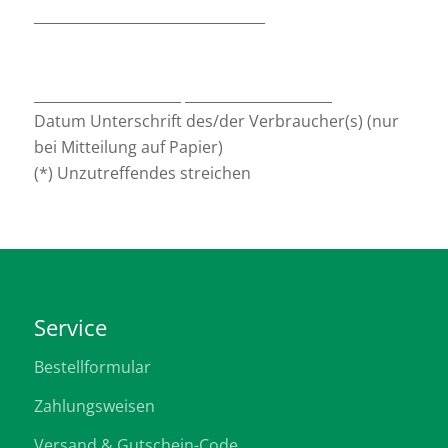
_________________________________
_____________________ _____________________
Datum Unterschrift des/der Verbraucher(s) (nur
bei Mitteilung auf Papier)
(*) Unzutreffendes streichen
Service
Bestellformular
Zahlungsweisen
Versand & Gutschein-Code