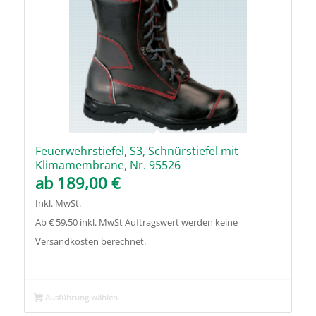
in
aufsteigender
Reihenfolge
zu
sortieren
Feuerwehrstiefel, S3, Schnürstiefel mit
Klimamembrane, Nr. 95526
ab
189,00
€
Inkl. MwSt.
Ab € 59,50 inkl. MwSt Auftragswert werden keine
Versandkosten berechnet.
Ausführung wählen