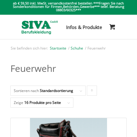
ab € 59,50 inkl. MwSt. versandkostenfrei bestellen ***Fragen Sie nach
Sonderkonditionen für Firmen,Behörden,Gewerbe*** telef. Beratung
08803/60325***
Sie befinden sich hier:
Startseite
/
Schuhe
/
Feuerwehr
Feuerwehr
Sortieren nach
Standardsortierung
Klicken
Sie
Zeige
16 Produkte pro Seite
um
die
Produkte