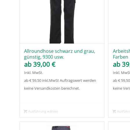
in
aufsteigender
Reihenfolge
zu
sortieren
Allroundhose schwarz und grau,
Arbeits
günstig, 9300 usw.
Farben
ab
39,00
€
ab
39
Inkl. MwSt.
Inkl. MwSt
ab € 59,50 inkl.MwSt Auftragswert werden
ab € 59,5
keine Versandkosten berechnet.
keine Ver
Ausführung wählen
Ausführ