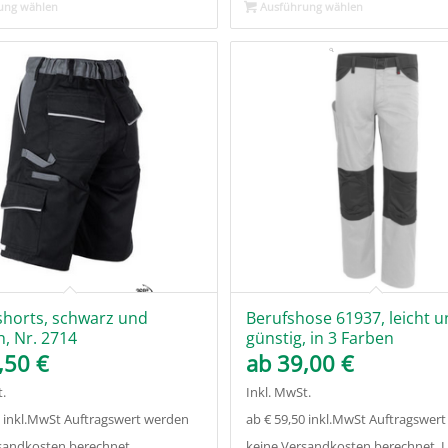
ung wählen
Ausführung wählen
shorts, schwarz und
Berufshose 61937, leicht 
, Nr. 2714
günstig, in 3 Farben
,50
€
ab
39,00
€
.
Inkl. MwSt.
0 inkl.MwSt Auftragswert werden
ab € 59,50 inkl.MwSt Auftragswer
sandkosten berechnet.
keine Versandkosten berechnet. Li