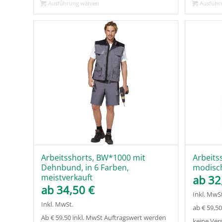
Ausführung wählen
Ausführ
Arbeitsshorts, BW*1000 mit
Arbeits
Dehnbund, in 6 Farben,
modisch
meistverkauft
ab
32
ab
34,50
€
Inkl. MwSt
Inkl. MwSt.
ab € 59,5
Ab € 59,50 inkl. MwSt Auftragswert werden
keine Ver