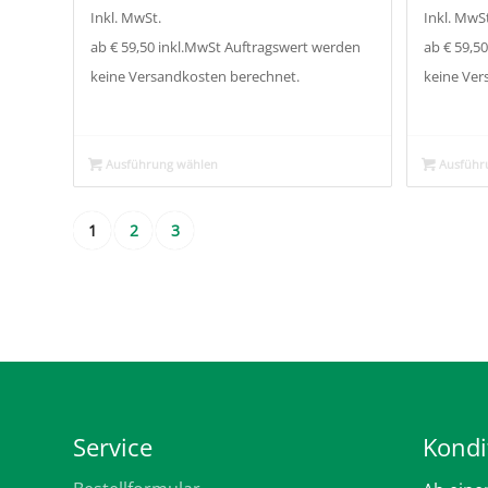
Inkl. MwSt.
Inkl. MwSt
ab € 59,50 inkl.MwSt Auftragswert werden
ab € 59,5
keine Versandkosten berechnet.
keine Ver
Ausführung wählen
Ausführ
1
2
3
Service
Kondi