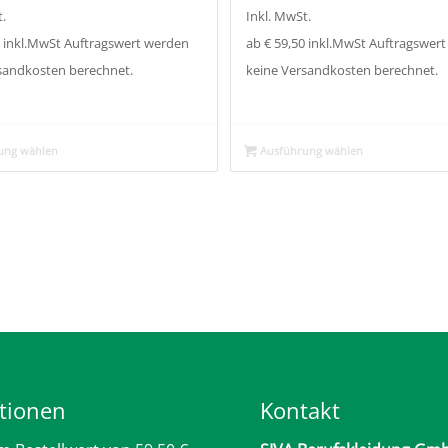
.
Inkl. MwSt.
0 inkl.MwSt Auftragswert werden
ab € 59,50 inkl.MwSt Auftragswer
sandkosten berechnet.
keine Versandkosten berechnet.
ung wählen
Ausführung wählen
tionen
Kontakt