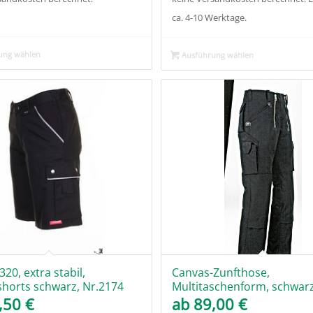
ca. 4-10 Werktage.
ung wählen
Ausführung wählen
20, extra stabil,
Canvas-Zunfthose,
shorts schwarz, Nr.2174
Multitaschenform, schwarz
,50
€
ab
89,00
€