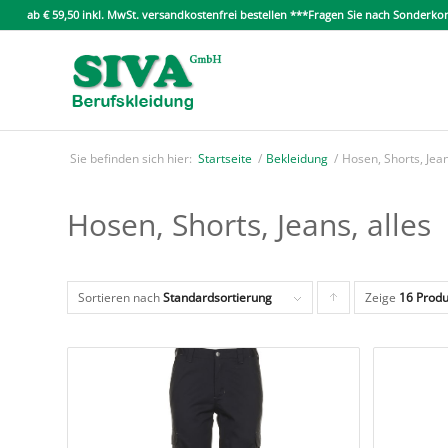
ab € 59,50 inkl. MwSt. versandkostenfrei bestellen ***Fragen Sie nach Sonder
Sie befinden sich hier:
Startseite
/
Bekleidung
/
Hosen, Shorts, Jean
Hosen, Shorts, Jeans, alles
Sortieren nach
Standardsortierung
Zeige
Klicken
16 Produ
Sie
um
die
Produkte