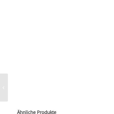
Latzhose HL*4000,
schwarz und modisch,
Nr. 42712S
Ähnliche Produkte