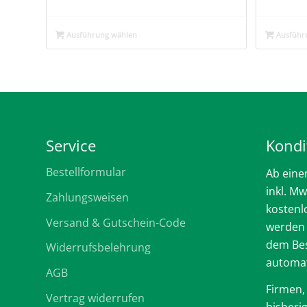
Ausführung wählen
Ausführ
Service
Kondi
Bestellformular
Ab eine
inkl. Mw
Zahlungsweisen
kostenl
Versand & Gutschein-Code
werden
dem Bes
Widerrufsbelehrung
automat
AGB
Firmen,
Vertrag widerrufen