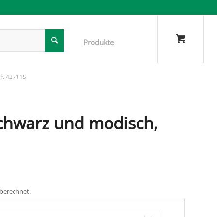
r. 42711S
chwarz und modisch,
 berechnet.