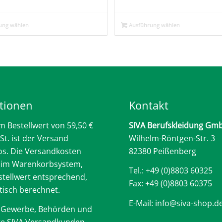
ung wählen
Ausführung wählen
tionen
Kontakt
m Bestellwert von 59,50 €
SIVA Berufskleidung Gm
St. ist der Versand
Wilhelm-Röntgen-Str. 3
os. Die Versandkosten
82380 Peißenberg
 im Warenkorbsystem,
Tel.: +49 (0)8803 60325
tellwert entsprechend,
Fax: +49 (0)8803 60375
isch berechnet.
E-Mail: info@siva-shop.d
 Gewerbe, Behörden und