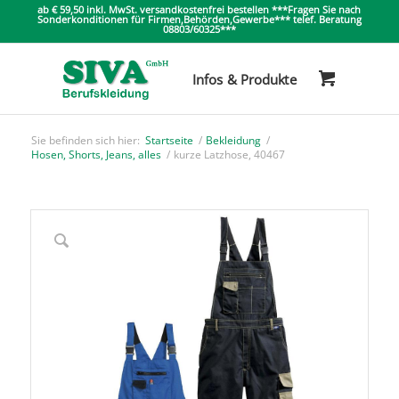
ab € 59,50 inkl. MwSt. versandkostenfrei bestellen ***Fragen Sie nach
Sonderkonditionen für Firmen,Behörden,Gewerbe*** telef. Beratung
08803/60325***
Sie befinden sich hier:
Startseite
/
Bekleidung
/
Hosen, Shorts, Jeans, alles
/
kurze Latzhose, 40467