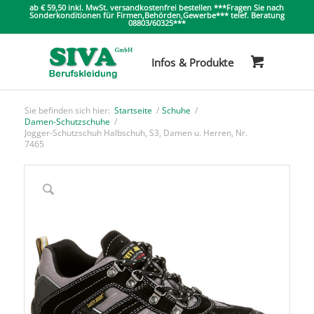
ab € 59,50 inkl. MwSt. versandkostenfrei bestellen ***Fragen Sie nach
Sonderkonditionen für Firmen,Behörden,Gewerbe*** telef. Beratung
08803/60325***
Sie befinden sich hier:
Startseite
/
Schuhe
/
Damen-Schutzschuhe
/
Jogger-Schutzschuh Halbschuh, S3, Damen u. Herren, Nr.
7465